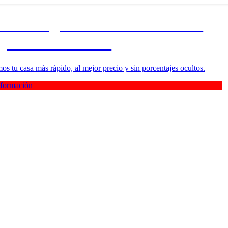
 Llobregat: vende tu casa con
 y sin comisiones
s tu casa más rápido, al mejor precio y sin porcentajes ocultos.
información