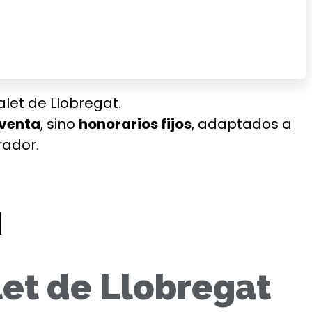
let de Llobregat.
 venta
, sino
honorarios fijos
, adaptados a
rador.
let de Llobregat