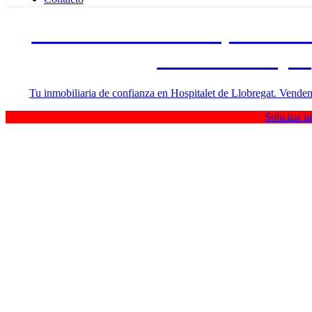
Inmobiliaria en Hospitalet de
honorarios fijos
Tu inmobiliaria de confianza en Hospitalet de Llobregat. Vendemo
Solicitar 