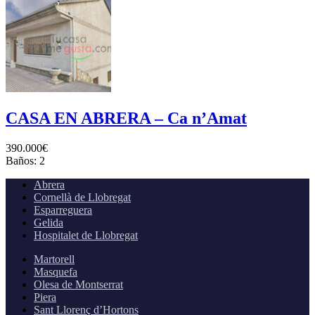
CASA EN ABRERA – Ca n’Amat
390.000€
Baños:
2
Abrera
Cornellà de Llobregat
Esparreguera
Gelida
Hospitalet de Llobregat
Martorell
Masquefa
Olesa de Montserrat
Piera
Sant Llorenç d’Hortons