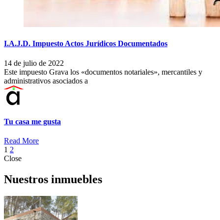
I.A.J.D. Impuesto Actos Jurídicos Documentados
14 de julio de 2022
Este impuesto Grava los «documentos notariales», mercantiles y
administrativos asociados a
Tu casa me gusta
Read More
Posts
1
2
Close
navigation
Nuestros inmuebles